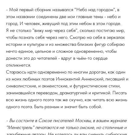
- Мой первый сборник назывался "Небо над городом", в
этом названии соединены две мои главные темы - небо и
город. И человек, живущий под этим небом в этом городе.
Я не столько "вижу мир через себя", сколько постигаю мир,
чтобы познать себя через него. Смотрю на себя в зеркалах
истории и культуры и из множества близких фигур собираю
нечто единое, цельное и сложное одновременно, чтобы
донести это до читателей - вдруг в чьём-то сердце
откликнется.
Стараюсь идти одновременно по многим дорогам, как один
из моих любимых поэтов Иннокентий Анненский, писавший и
символистские, и акмеистские, и футуристические стихи,
занимавшийся переводом, драматургией и критикой. Писать
всю жизнь одного поэта так же скучно, как читать всю жизнь
одного поэта. Быть разным и значит быть собой.
- Вы состоите в Союзе писателей Москвы, в вашем журнале
"Менестрель" печатаются не только омские, но столичные и
зарубежные авторы. Не хотелось ли вам сменить сибирские