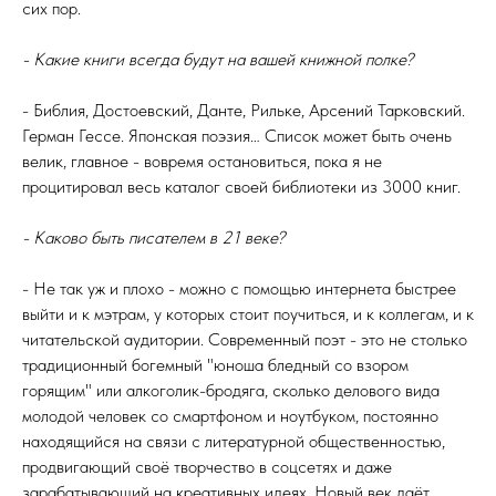
сих пор.
- Какие книги всегда будут на вашей книжной полке?
- Библия, Достоевский, Данте, Рильке, Арсений Тарковский.
Герман Гессе. Японская поэзия… Список может быть очень
велик, главное - вовремя остановиться, пока я не
процитировал весь каталог своей библиотеки из 3000 книг.
- Каково быть писателем в 21 веке?
- Не так уж и плохо - можно с помощью интернета быстрее
выйти и к мэтрам, у которых стоит поучиться, и к коллегам, и к
читательской аудитории. Современный поэт - это не столько
традиционный богемный "юноша бледный со взором
горящим" или алкоголик-бродяга, сколько делового вида
молодой человек со смартфоном и ноутбуком, постоянно
находящийся на связи с литературной общественностью,
продвигающий своё творчество в соцсетях и даже
зарабатывающий на креативных идеях. Новый век даёт