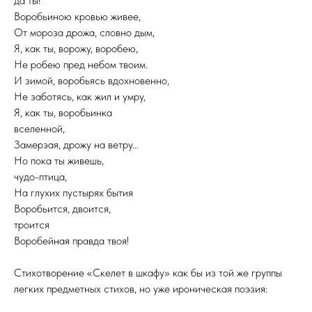
да ты!
Воробьиною кровью живее,
От мороза дрожа, словно дым,
Я, как ты, ворожу, воробею,
Не робею пред небом твоим.
И зимой, воробьясь вдохновенно,
Не заботясь, как жил и умру,
Я, как ты, воробьинка
вселенной,
Замерзая, дрожу на ветру…
Но пока ты живешь,
чудо-птица,
На глухих пустырях бытия
Воробьится, двоится,
троится
Воробейная правда твоя!
Стихотворение «Скелет в шкафу» как бы из той же группы
легких предметных стихов, но уже ироническая поэзия: