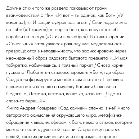
Другие стихи того же раздела показывают грани
взаимодействия с Ним: «И вот – ты одинок, как Бог» («У
камина»); «…И вещий сумрак возлагает / Свои ладони мне
на лоб» («В храме»); «…веря в Бога, как веруют в хлеб
воробьи на снегу» («Стихи в декабре»). В стихотворении
«Сочельник» затянувшееся равнодушие, медлительность
превращаются в неподвижность, что зафиксировано через
неожиданный образ рядового бытового предмета: «…И моя
табуретка, набычившись, в грязный паркет / Снова корни
пускает». Любопытен стихоэксперимент «Бог», где образ
Создателя формируется множеством эпитетов. Невольно
вспоминается песенка на музыку Василия Соловьева-
Седого: «…Деточка, веточка, кошечка, козочка… / Где ты
слова-то берешь?»
Книга Андрея Козырева «Сад камней» сложна, в ней много
авторского осмысления окружающего мира, метафизики,
обращения к высшим сферам, к Богу, немало стихов, которые
можно отнести к духовной поэзии. Стороннику простых
вещей, кратких ритмических или афоризмов непросто