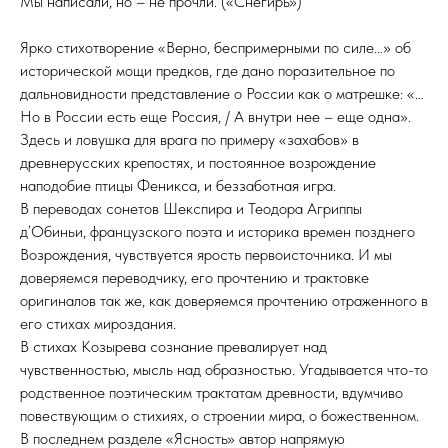
Мы написали, но – не прочли. («Снегирь»)
Ярко стихотворение «Верно, беспримерными по силе…» об
исторической мощи предков, где дано поразительное по
дальновидности представление о России как о матрешке: «…
Но в России есть еще Россия, / А внутри нее – еще одна».
Здесь и ловушка для врага по примеру «захабов» в
древнерусских крепостях, и постоянное возрождение
наподобие птицы Феникса, и беззаботная игра.
В переводах сонетов Шекспира и Теодора Агриппы
д’Обиньи, французского поэта и историка времен позднего
Возрождения, чувствуется ярость первоисточника. И мы
доверяемся переводчику, его прочтению и трактовке
оригиналов так же, как доверяемся прочтению отраженного в
его стихах мироздания.
В стихах Козырева сознание превалирует над
чувственностью, мысль над образностью. Угадывается что-то
родственное поэтическим трактатам древности, вдумчиво
повествующим о стихиях, о строении мира, о божественном.
В последнем разделе «Ясность» автор напрямую