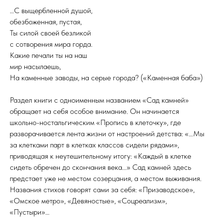
…С выщербленной душой,
обезбоженная, пустая,
Ты силой своей безликой
с сотворения мира горда.
Какие печали ты на наш
мир насылаешь,
На каменные заводы, на серые города? («Каменная баба»)
Раздел книги с одноименным названием «Сад камней»
обращает на себя особое внимание. Он начинается
школьно-ностальгическим «Пропись в клеточку», где
разворачивается лента жизни от настроений детства: «…Мы
за клетками парт в клетках классов сидели рядами»,
приводящая к неутешительному итогу: «Каждый в клетке
сидеть обречен до скончания века...» Сад камней здесь
предстает уже не местом созерцания, а местом выживания.
Названия стихов говорят сами за себя: «Призаводское»,
«Омское метро», «Девяностые», «Соцреализм»,
«Пустыри»…