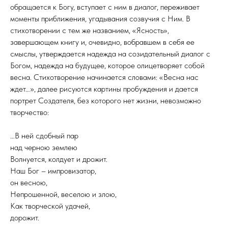
обращается к Богу, вступает с ним в диалог, переживает
моменты приближения, угадывания созвучия с Ним. В
стихотворении с тем же названием, «Ясность»,
завершающем книгу и, очевидно, вобравшем в себя ее
смыслы, утверждается надежда на созидательный диалог с
Богом, надежда на будущее, которое олицетворяет собой
весна. Стихотворение начинается словами: «Весна нас
ждет…», далее рисуются картины пробуждения и дается
портрет Создателя, без которого нет жизни, невозможно
творчество:
…В ней сдобный пар
над черною землею
Волнуется, колдует и дрожит.
Наш Бог – импровизатор,
он весною,
Непрошенной, веселою и злою,
Как творческой удачей,
дорожит.