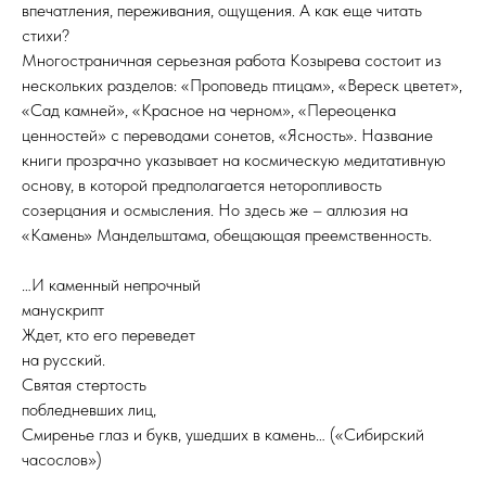
впечатления, переживания, ощущения. А как еще читать
стихи?
Многостраничная серьезная работа Козырева состоит из
нескольких разделов: «Проповедь птицам», «Вереск цветет»,
«Сад камней», «Красное на черном», «Переоценка
ценностей» с переводами сонетов, «Ясность». Название
книги прозрачно указывает на космическую медитативную
основу, в которой предполагается неторопливость
созерцания и осмысления. Но здесь же – аллюзия на
«Камень» Мандельштама, обещающая преемственность.
…И каменный непрочный
манускрипт
Ждет, кто его переведет
на русский.
Святая стертость
побледневших лиц,
Смиренье глаз и букв, ушедших в камень… («Сибирский
часослов»)