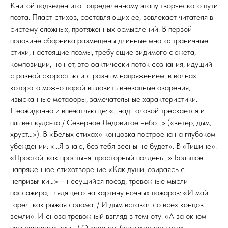
Книгой подведен итог определенному этапу творческого пути
поэта. Пласт стихов, составляющих ее, вовлекает читателя в
систему сложных, протяженных осмыслений. В первой
половине сборника размещены длинные многостраничные
стихи, настоящие поэмы, требующие видимого сюжета,
композиции, но нет, это фактически поток сознания, идущий
с разной скоростью и с разным напряжением, в волнах
которого можно порой выловить внезапные озарения,
изысканные метафоры, замечательные характеристики.
Неожиданно и впечатляюще: «…над головой трескается и
плывет куда-то / Северное Ледовитое небо…» («ветер, дым,
хруст…»). В «Белых стихах» концовка построена на глубоком
убеждении: «…Я знаю, без тебя весны не будет». В «Тишине»:
«Простой, как простыня, просторный полдень…» Большое
напряженное стихотворение «Как души, озираясь с
непривычки…» – несущийся поезд, тревожные мысли
пассажира, глядящего на картину ночных пожаров: «И май
горел, как рыжая солома, / И дым вставал со всех концов
земли». И снова тревожный взгляд в темноту: «А за окном
пульсировала ночь. / Огромное, безвыходное лето»